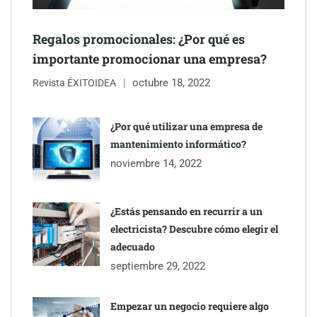
Regalos promocionales: ¿Por qué es
Jumpstart: EE.UU. redefine la movilidad profesional con
importante promocionar una empresa?
medidas que impactan a empresas y talento
octubre 18, 2022
Revista ÉXITOIDEA
¿Por qué utilizar una empresa de
mantenimiento informático?
noviembre 14, 2022
¿Estás pensando en recurrir a un
electricista? Descubre cómo elegir el
adecuado
septiembre 29, 2022
Esenzzia da la bienvenida a agosto con descuentos del 15% en
todo su catálogo de perfumes de equivalencia
Empezar un negocio requiere algo