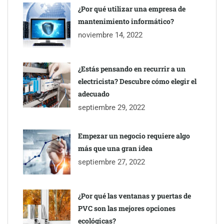
¿Por qué utilizar una empresa de
The Factory School explica por qué aprender herramientas de
mantenimiento informático?
IA ya no es suficiente para los profesionales de la arquitectura
noviembre 14, 2022
¿Estás pensando en recurrir a un
electricista? Descubre cómo elegir el
adecuado
septiembre 29, 2022
Empezar un negocio requiere algo
más que una gran idea
septiembre 27, 2022
¿Por qué las ventanas y puertas de
PVC son las mejores opciones
ecológicas?