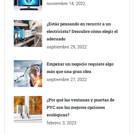
Brisas del Estrecho abastece a la hostelería de Sevilla
noviembre 14, 2022
conectando lonjas con establecimientos
¿Estás pensando en recurrir a un
electricista? Descubre cómo elegir el
adecuado
septiembre 29, 2022
Empezar un negocio requiere algo
más que una gran idea
septiembre 27, 2022
¿Por qué las ventanas y puertas de
PVC son las mejores opciones
ecológicas?
febrero 3, 2023