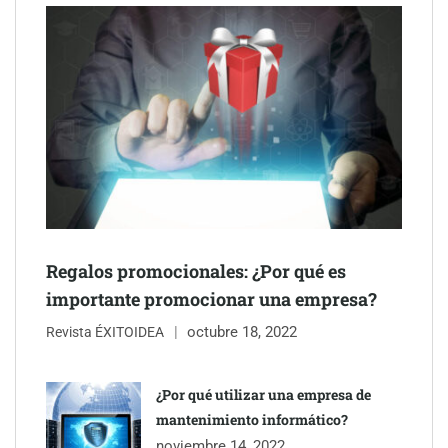
Schaeffler mejora su rentabilidad en el primer semestre de 2026
NOVA: innovación y diseño que transforman espacios de la
mano de Tormo Franquicias
Regalos promocionales: ¿Por qué es
importante promocionar una empresa?
octubre 18, 2022
Revista ÉXITOIDEA
¿Por qué utilizar una empresa de
mantenimiento informático?
Eagle Waterproofing recomienda revisar la
noviembre 14, 2022