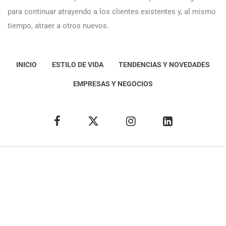
para continuar atrayendo a los clientes existentes y, al mismo
tiempo, atraer a otros nuevos.
INICIO
ESTILO DE VIDA
TENDENCIAS Y NOVEDADES
EMPRESAS Y NEGOCIOS
Éxito Idea
Aviso
legal
Política de Privacidad
Política de Cookies
Condiciones de uso