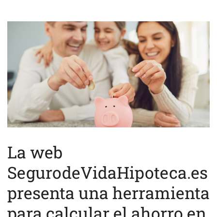
La web
SegurodeVidaHipoteca.es
presenta una herramienta
para calcular el ahorro en