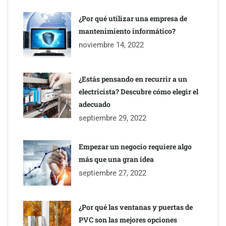
COSITAL valora positivamente el nuevo modelo de
colaboración para reforzar la capacidad técnica de los
¿Por qué utilizar una empresa de
ayuntamientos
mantenimiento informático?
noviembre 14, 2022
¿Estás pensando en recurrir a un
electricista? Descubre cómo elegir el
adecuado
septiembre 29, 2022
Empezar un negocio requiere algo
más que una gran idea
septiembre 27, 2022
Última llamada: los destinos con las mayores caídas de precios
para este agosto, según KAYAK
¿Por qué las ventanas y puertas de
PVC son las mejores opciones