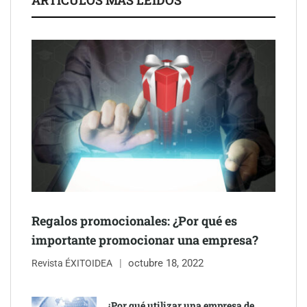
mudanzas en Barcelona
Regalos promocionales: ¿Por qué es
Jumpstart: EE.UU. redefine la movilidad profesional con
importante promocionar una empresa?
medidas que impactan a empresas y talento
octubre 18, 2022
Revista ÉXITOIDEA
¿Por qué utilizar una empresa de