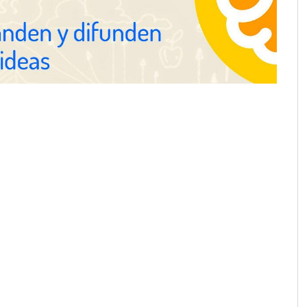
Eagle Waterproofing recomienda
revisar la impermeabilización de
las viviendas antes de las
vacaciones