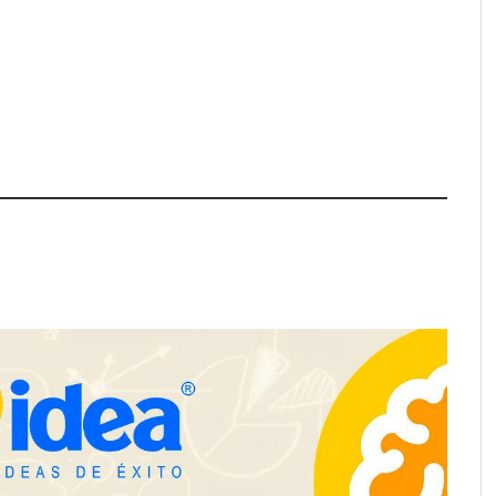
e LYSOTRIC: cuando
Fundación Mapfre y CISE lanzan
cto multiplica las
el concurso ‘Talento Sénior’ para
 del salón profesional
impulsar ideas innovadoras
creadas por y para mayores de 50
años
ación y diseño que
espacios de la mano
anquicias