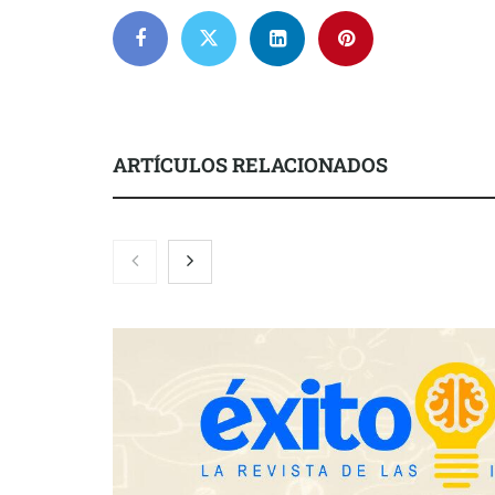
ARTÍCULOS RELACIONADOS
Zoomex mejora su Strategy Center
COMPALISS d
con herramientas avanzadas para
un solo produ
trading estratégico
posibilidades
NOVA: innov
transforman 
de Tormo Fr