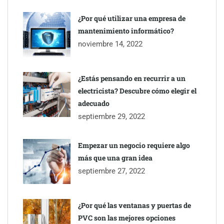
UrbanPay lanza en 19 mercados europeos su solución de pagos
inmobiliarios: hasta 82% de ahorro por cobro
¿Por qué utilizar una empresa de
mantenimiento informático?
Gestoría Online reduce a unas horas el alta de autónomo
noviembre 14, 2022
¿Estás pensando en recurrir a un
electricista? Descubre cómo elegir el
adecuado
septiembre 29, 2022
Empezar un negocio requiere algo
más que una gran idea
septiembre 27, 2022
¿Por qué las ventanas y puertas de
PVC son las mejores opciones