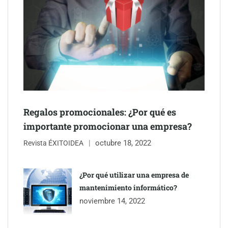
Gestoría Online reduce a unas horas el alta de autónomo
Regalos promocionales: ¿Por qué es
importante promocionar una empresa?
octubre 18, 2022
Revista ÉXITOIDEA
¿Por qué utilizar una empresa de
The Factory School explica por qué aprender herramientas de
mantenimiento informático?
IA ya no es suficiente para los profesionales de la arquitectura
noviembre 14, 2022