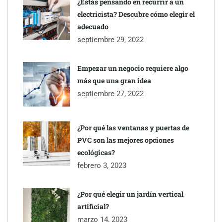
¿Estás pensando en recurrir a un
electricista? Descubre cómo elegir el
adecuado
septiembre 29, 2022
Empezar un negocio requiere algo
TBKids impulsa su expansión nacional con un modelo de
más que una gran idea
franquicia que redefine la educación tecnológica
septiembre 27, 2022
Millones de desplazamientos en verano reabren el debate sobre
¿Por qué las ventanas y puertas de
la seguridad en las carreteras, según SMA Road Safety
PVC son las mejores opciones
ecológicas?
febrero 3, 2023
¿Por qué elegir un jardín vertical
artificial?
marzo 14, 2023