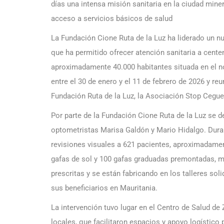
días una intensa misión sanitaria en la ciudad min
acceso a servicios básicos de salud
La Fundación Cione Ruta de la Luz ha liderado un n
que ha permitido ofrecer atención sanitaria a cent
aproximadamente 40.000 habitantes situada en el nor
entre el 30 de enero y el 11 de febrero de 2026 y re
Fundación Ruta de la Luz, la Asociación Stop Cegue
Por parte de la Fundación Cione Ruta de la Luz se d
optometristas Marisa Galdón y Mario Hidalgo. Duran
revisiones visuales a 621 pacientes, aproximadamen
gafas de sol y 100 gafas graduadas premontadas, m
prescritas y se están fabricando en los talleres so
sus beneficiarios en Mauritania.
La intervención tuvo lugar en el Centro de Salud de 
locales, que facilitaron espacios y apoyo logístico 