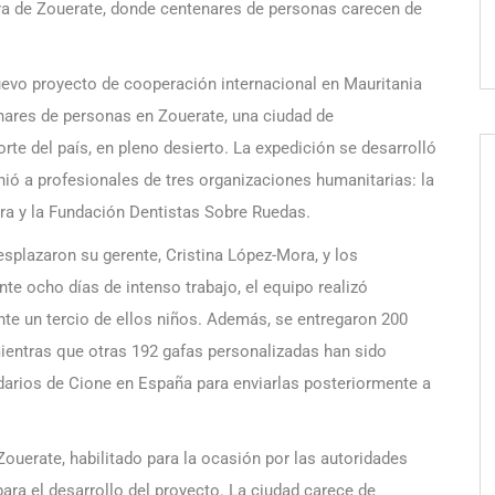
era de Zouerate, donde centenares de personas carecen de
uevo proyecto de cooperación internacional en Mauritania
enares de personas en Zouerate, una ciudad de
te del país, en pleno desierto. La expedición se desarrolló
unió a profesionales de tres organizaciones humanitarias: la
ra y la Fundación Dentistas Sobre Ruedas.
esplazaron su gerente, Cristina López-Mora, y los
te ocho días de intenso trabajo, el equipo realizó
te un tercio de ellos niños. Además, se entregaron 200
ientras que otras 192 gafas personalizadas han sido
lidarios de Cione en España para enviarlas posteriormente a
Zouerate, habilitado para la ocasión por las autoridades
para el desarrollo del proyecto. La ciudad carece de