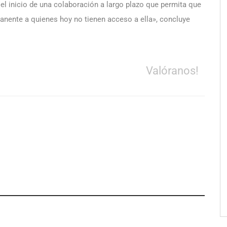
l inicio de una colaboración a largo plazo que permita que
manente a quienes hoy no tienen acceso a ella», concluye
Valóranos!
pa de zonas
La luz roja, el nuevo aftersun,