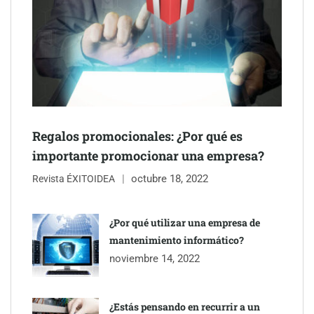
NOVA: innovación y diseño que transforman espacios de la
mano de Tormo Franquicias
Regalos promocionales: ¿Por qué es
importante promocionar una empresa?
octubre 18, 2022
Revista ÉXITOIDEA
¿Por qué utilizar una empresa de
mantenimiento informático?
Eagle Waterproofing recomienda revisar la
noviembre 14, 2022
impermeabilización de las viviendas antes de las vacaciones
¿Estás pensando en recurrir a un