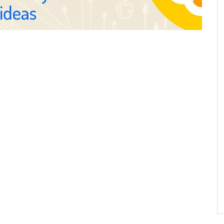
horas el alta de autónomo
nza en 19 mercados
solución de pagos
s: hasta 82% de ahorro