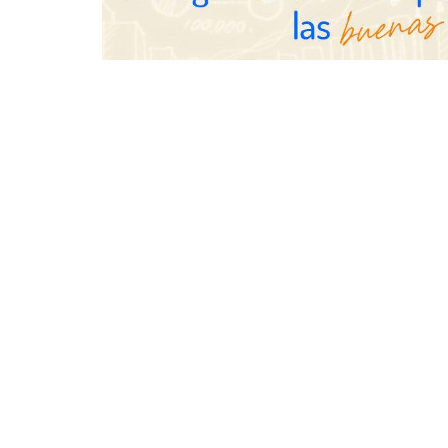
una revista digital mensual de
entrevistas y fotografía editorial
UrbanPay la
europeos su 
inmobiliario
por cobro