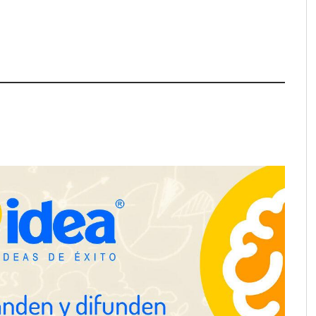
pa de zonas
La luz roja, el nuevo aftersun,
abre nuevos frentes
actúa en la recuperación de la piel
propietarios e
después del sol
n Cataluña
Gestoría Online reduce a unas