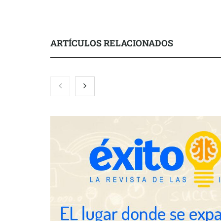
ARTÍCULOS RELACIONADOS
El nuevo ma
tensionadas 
legales para 
inquilinos e
Toro Tapas inaugura su Raw Bar:
una experiencia desde mediodía
hasta el anochecer con cocina
abierta
Eulalia Roig lanza ‘The Journal’,