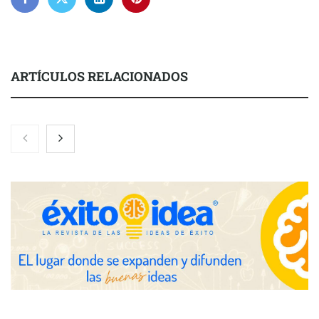
ARTÍCULOS RELACIONADOS
Nicols presenta seis modelos de anillos de compromiso para el
eclipse solar del 12 de agosto
Zoomex mejora su Strategy Center con herramientas
avanzadas para trading estratégico
COMPALISS de LYSOTRIC: cuando un solo producto multiplica
las posibilidades del salón profesional
Fundación Mapfre y CISE lanzan el concurso ‘Talento Sénior’