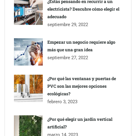
¿Estás pensando en recurrir a un
electricista? Descubre cómo elegir el
TBKids impulsa su expansión nacional con un modelo de
adecuado
franquicia que redefine la educación tecnológica
septiembre 29, 2022
Millones de desplazamientos en verano reabren el debate sobre
Empezar un negocio requiere algo
la seguridad en las carreteras, según SMA Road Safety
más que una gran idea
septiembre 27, 2022
Perfumería Laura incorpora Nasomatto a su selección de
perfumería nicho
¿Por qué las ventanas y puertas de
PVC son las mejores opciones
ecológicas?
febrero 3, 2023
¿Por qué elegir un jardín vertical
artificial?
marzo 14, 2023