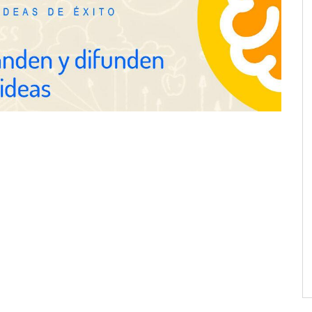
Gestoría Online reduce a unas
horas el alta de autónomo
nza en 19 mercados
solución de pagos
s: hasta 82% de ahorro