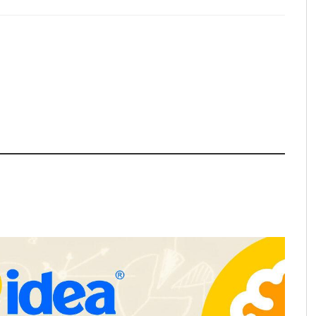
pa de zonas
La luz roja, el nuevo aftersun,
abre nuevos frentes
actúa en la recuperación de la piel
propietarios e
después del sol
n Cataluña