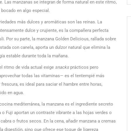
e. Las manzanas se integran de forma natural en este ritmo,
 bocado en algo especial.
ariedades más dulces y aromáticas son las reinas. La
intensamente dulce y crujiente, es la compañera perfecta
i. Por su parte, la manzana Golden Delicious, rallada sobre
stada con canela, aporta un dulzor natural que elimina la
ía estable durante toda la mañana.
l ritmo de vida actual exige
snacks
prácticos pero
aprovechar todas las vitaminas— es el tentempié más
rescura, es ideal para saciar el hambre entre horas,
nido en agua.
 cocina mediterránea, la manzana es el ingrediente secreto
 o Fuji aportan un contraste vibrante a las hojas verdes o
 cabra o frutos secos. En la cena, añadir manzana a cremas
la digestión, sino que ofrece ese toque de ligereza