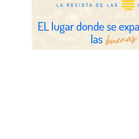
hasta el anochecer con cocina
abierta
Eulalia Roig lanza ‘The Journal’,
una revista digital mensual de
entrevistas y fotografía editorial
UrbanPay la
europeos su 
inmobiliario
por cobro