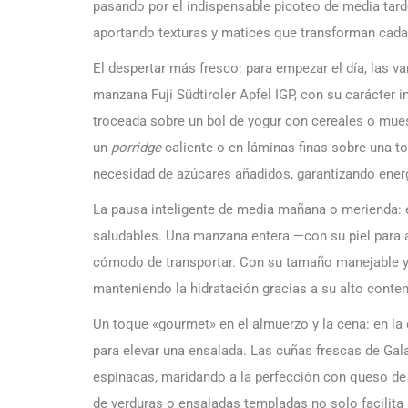
pasando por el indispensable picoteo de media tard
aportando texturas y matices que transforman cada
El despertar más fresco: para empezar el día, las v
manzana Fuji Südtiroler Apfel IGP, con su carácter 
troceada sobre un bol de yogur con cereales o muesl
un
porridge
caliente o en láminas finas sobre una to
necesidad de azúcares añadidos, garantizando energ
La pausa inteligente de media mañana o merienda: e
saludables. Una manzana entera —con su piel para 
cómodo de transportar. Con su tamaño manejable y f
manteniendo la hidratación gracias a su alto conte
Un toque «gourmet» en el almuerzo y la cena: en la
para elevar una ensalada. Las cuñas frescas de Gala
espinacas, maridando a la perfección con queso de
de verduras o ensaladas templadas no solo facilita 