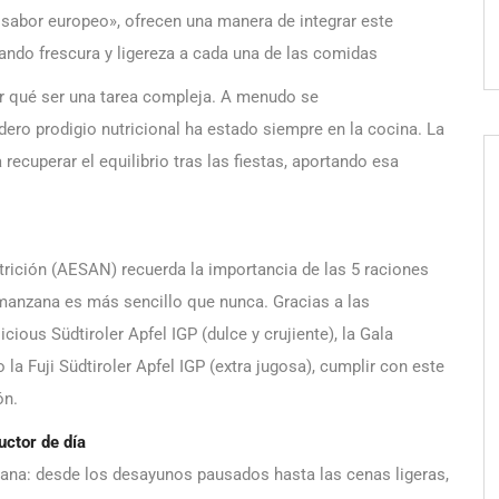
 sabor europeo», ofrecen una manera de integrar este
rtando frescura y ligereza a cada una de las comidas
or qué ser una tarea compleja. A menudo se
ero prodigio nutricional ha estado siempre en la cocina. La
recuperar el equilibrio tras las fiestas, aportando esa
rición (AESAN) recuerda la importancia de las 5 raciones
a manzana es más sencillo que nunca. Gracias a las
ious Südtiroler Apfel IGP (dulce y crujiente), la Gala
 la Fuji Südtiroler Apfel IGP (extra jugosa), cumplir con este
ón.
uctor de día
diana: desde los desayunos pausados hasta las cenas ligeras,