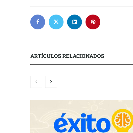
ARTÍCULOS RELACIONADOS
El nuevo ma
tensionadas 
legales para 
inquilinos e
Toro Tapas inaugura su Raw Bar:
una experiencia desde mediodía