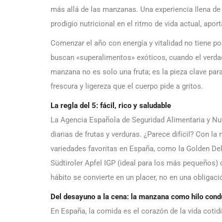
más allá de las manzanas. Una experiencia Ilena de
prodigio nutricional en el ritmo de vida actual, apo
Comenzar el año con energía y vitalidad no tiene p
buscan «superalimentos» exóticos, cuando el verdad
manzana no es solo una fruta; es la pieza clave para 
frescura y ligereza que el cuerpo pide a gritos.
La regla del 5: fácil, rico y saludable
La Agencia Española de Seguridad Alimentaria y Nut
diarias de frutas y verduras. ¿Parece difícil? Con l
variedades favoritas en España, como la Golden Delic
Südtiroler Apfel IGP (ideal para los más pequeños) o
hábito se convierte en un placer, no en una obligaci
Del desayuno a la cena: la manzana como hilo cond
En España, la comida es el corazón de la vida coti