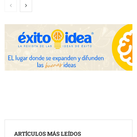
Nicols presenta seis modelos de anillos de compromiso para el
eclipse solar del 12 de agosto
Zoomex mejora su Strategy Center con herramientas
avanzadas para trading estratégico
COMPALISS de LYSOTRIC: cuando un solo producto multiplica
las posibilidades del salón profesional
Fundación Mapfre y CISE lanzan el concurso ‘Talento Sénior’
para impulsar ideas innovadoras creadas por y para mayores
de 50 años
ARTÍCULOS MÁS LEÍDOS