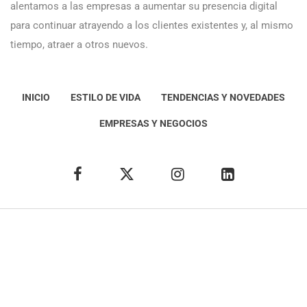
alentamos a las empresas a aumentar su presencia digital
para continuar atrayendo a los clientes existentes y, al mismo
tiempo, atraer a otros nuevos.
INICIO
ESTILO DE VIDA
TENDENCIAS Y NOVEDADES
EMPRESAS Y NEGOCIOS
Éxito Idea
Aviso
legal
Política de Privacidad
Política de Cookies
Condiciones de uso