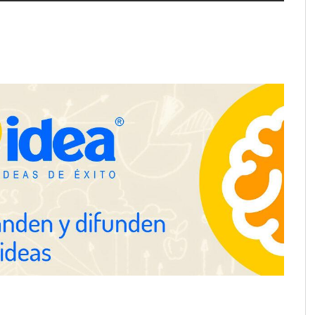
e LYSOTRIC: cuando
Fundación Mapfre y CISE lanzan
cto multiplica las
el concurso ‘Talento Sénior’ para
 del salón profesional
impulsar ideas innovadoras
creadas por y para mayores de 50
años
ación y diseño que
espacios de la mano
anquicias
Eagle Waterproofing recomienda
revisar la impermeabilización de
las viviendas antes de las
vacaciones