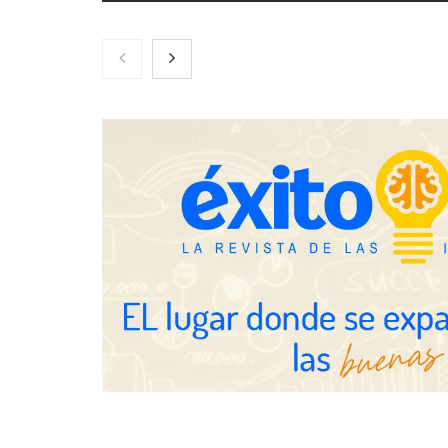
Zoomex mejora su Strategy Center
COMPALISS d
con herramientas avanzadas para
un solo produ
trading estratégico
posibilidades
NOVA: innov
transforman 
de Tormo Fr
Schaeffler mejora su rentabilidad
en el primer semestre de 2026