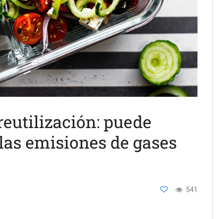
reutilización: puede
las emisiones de gases
o
541