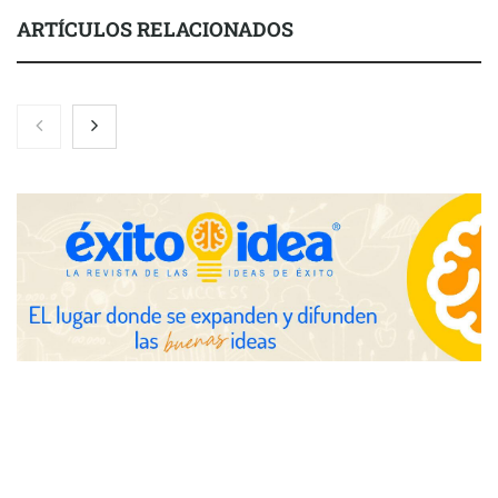
ARTÍCULOS RELACIONADOS
Nicols presenta seis modelos de anillos de compromiso para el
eclipse solar del 12 de agosto
Zoomex mejora su Strategy Center con herramientas
avanzadas para trading estratégico
COMPALISS de LYSOTRIC: cuando un solo producto multiplica
las posibilidades del salón profesional
Fundación Mapfre y CISE lanzan el concurso ‘Talento Sénior’
para impulsar ideas innovadoras creadas por y para mayores
de 50 años