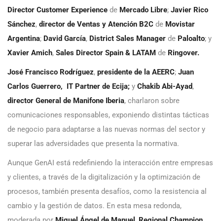
Director Customer Experience
de
Mercado Libre
;
Javier Rico
Sánchez
,
director de Ventas y Atención B2C
de
Movistar
Argentina
;
David García
,
District Sales Manager
de
Paloalto
; y
Xavier Amich
,
Sales Director Spain & LATAM
de
Ringover.
José Francisco Rodríguez
,
presidente de la AEERC
;
Juan
Carlos Guerrero, IT Partner de Ecija;
y
Chakib Abi-Ayad
,
director General de Manifone Iberia
, charlaron sobre
comunicaciones responsables, exponiendo distintas tácticas
de negocio para adaptarse a las nuevas normas del sector y
superar las adversidades que presenta la normativa.
Aunque GenAI está redefiniendo la interacción entre empresas
y clientes, a través de la digitalización y la optimización de
procesos, también presenta desafíos, como la resistencia al
cambio y la gestión de datos. En esta mesa redonda,
moderada por
Miguel Ángel de Manuel
,
Regional Champion