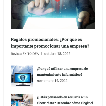
mano de Tormo Franquicias
Regalos promocionales: ¿Por qué es
importante promocionar una empresa?
octubre 18, 2022
Revista ÉXITOIDEA
¿Por qué utilizar una empresa de
mantenimiento informático?
Eagle Waterproofing recomienda revisar la
noviembre 14, 2022
impermeabilización de las viviendas antes de las vacaciones
¿Estás pensando en recurrir a un
electricista? Descubre cómo elegir el