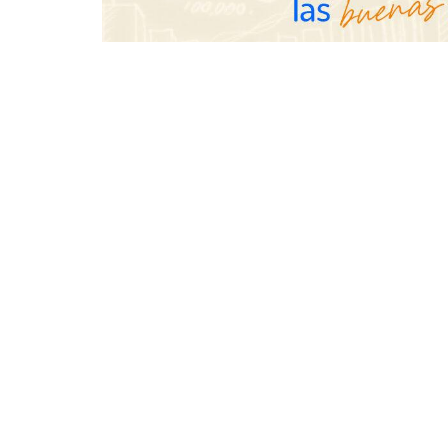
una revista digital mensual de
entrevistas y fotografía editorial
UrbanPay la
europeos su 
inmobiliario
por cobro