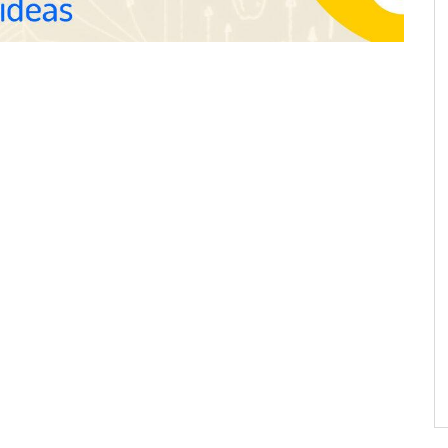
horas el alta de autónomo
nza en 19 mercados
solución de pagos
s: hasta 82% de ahorro