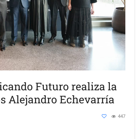
ando Futuro realiza la
os Alejandro Echevarría
447