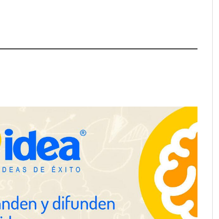
pa de zonas
La luz roja, el nuevo aftersun,
abre nuevos frentes
actúa en la recuperación de la piel
propietarios e
después del sol
n Cataluña
Gestoría Online reduce a unas