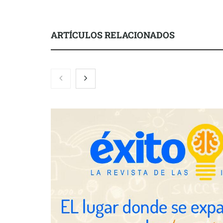
ARTÍCULOS RELACIONADOS
El nuevo ma
tensionadas 
legales para 
inquilinos e
Toro Tapas inaugura su Raw Bar:
una experiencia desde mediodía
hasta el anochecer con cocina
abierta
Eulalia Roig lanza ‘The Journal’,