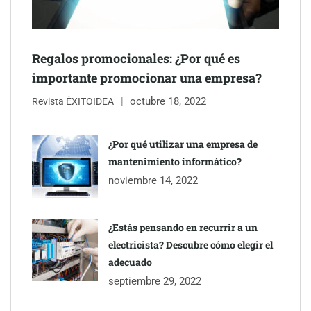
Regalos promocionales: ¿Por qué es
importante promocionar una empresa?
octubre 18, 2022
Revista ÉXITOIDEA
UrbanPay lanza en 19 mercados europeos su solución de pagos
inmobiliarios: hasta 82% de ahorro por cobro
¿Por qué utilizar una empresa de
mantenimiento informático?
Gestoría Online reduce a unas horas el alta de autónomo
noviembre 14, 2022
¿Estás pensando en recurrir a un
electricista? Descubre cómo elegir el
adecuado
septiembre 29, 2022