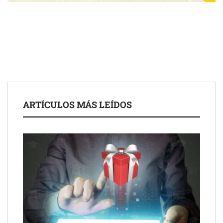
Toro Tapas inaugura su Raw Bar: una experiencia desde
mediodía hasta el anochecer con cocina abierta
El nuevo mapa de zonas tensionadas abre nuevos frentes
legales para propietarios e inquilinos en Cataluña
La luz roja, el nuevo aftersun, actúa en la recuperación de la piel
ARTÍCULOS MÁS LEÍDOS
después del sol
Eulalia Roig lanza ‘The Journal’, una revista digital mensual de
entrevistas y fotografía editorial