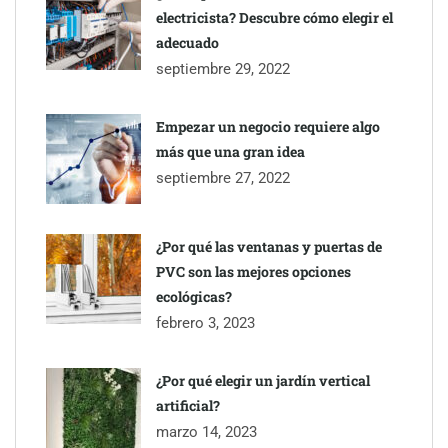
electricista? Descubre cómo elegir el
TBKids impulsa su expansión nacional con un modelo de
adecuado
franquicia que redefine la educación tecnológica
septiembre 29, 2022
Millones de desplazamientos en verano reabren el debate sobre
Empezar un negocio requiere algo
la seguridad en las carreteras, según SMA Road Safety
más que una gran idea
septiembre 27, 2022
Perfumería Laura incorpora Nasomatto a su selección de
perfumería nicho
¿Por qué las ventanas y puertas de
PVC son las mejores opciones
ecológicas?
febrero 3, 2023
¿Por qué elegir un jardín vertical
artificial?
marzo 14, 2023