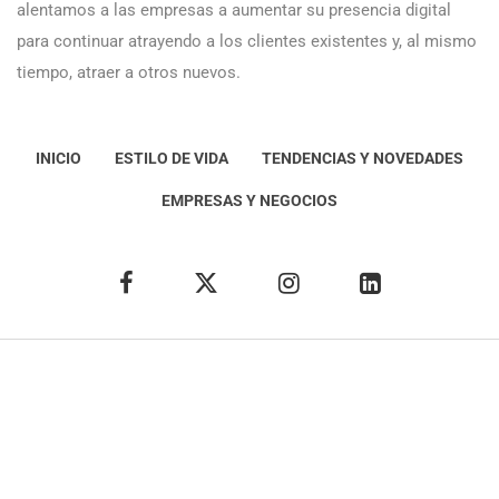
alentamos a las empresas a aumentar su presencia digital
para continuar atrayendo a los clientes existentes y, al mismo
tiempo, atraer a otros nuevos.
INICIO
ESTILO DE VIDA
TENDENCIAS Y NOVEDADES
EMPRESAS Y NEGOCIOS
Éxito Idea
Aviso
legal
Política de Privacidad
Política de Cookies
Condiciones de uso