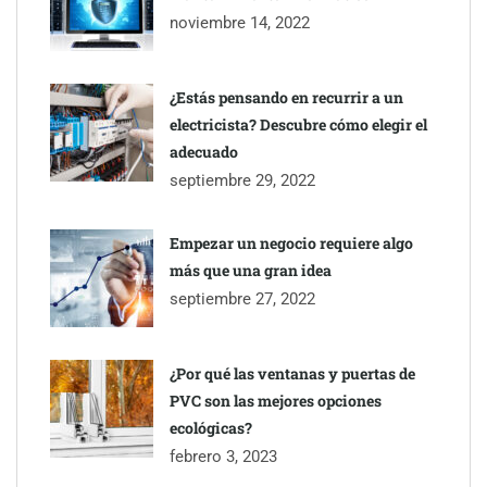
noviembre 14, 2022
¿Estás pensando en recurrir a un
electricista? Descubre cómo elegir el
TBKids impulsa su expansión nacional con un modelo de
adecuado
franquicia que redefine la educación tecnológica
septiembre 29, 2022
Millones de desplazamientos en verano reabren el debate sobre
Empezar un negocio requiere algo
la seguridad en las carreteras, según SMA Road Safety
más que una gran idea
septiembre 27, 2022
Perfumería Laura incorpora Nasomatto a su selección de
perfumería nicho
¿Por qué las ventanas y puertas de
PVC son las mejores opciones
ecológicas?
febrero 3, 2023