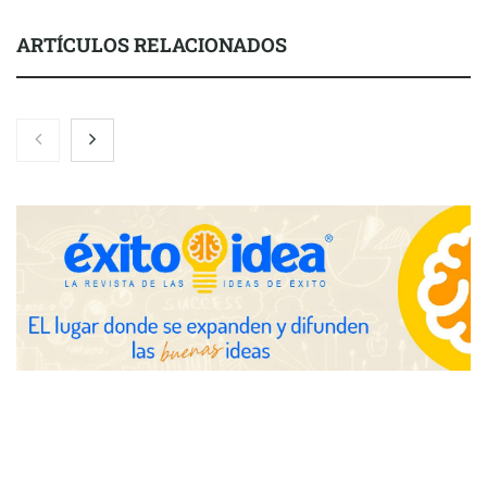
ARTÍCULOS RELACIONADOS
Nicols presenta seis modelos de anillos de compromiso para el
eclipse solar del 12 de agosto
Zoomex mejora su Strategy Center con herramientas
avanzadas para trading estratégico
COMPALISS de LYSOTRIC: cuando un solo producto multiplica
las posibilidades del salón profesional
Fundación Mapfre y CISE lanzan el concurso ‘Talento Sénior’
para impulsar ideas innovadoras creadas por y para mayores
de 50 años