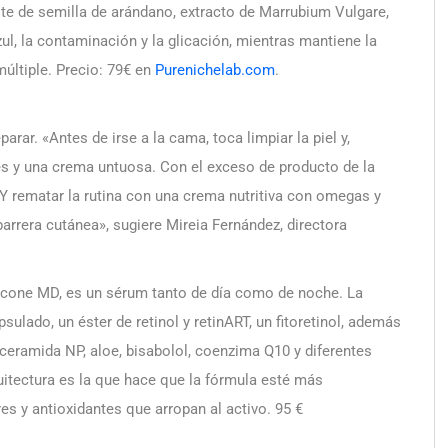
te de semilla de arándano, extracto de Marrubium Vulgare,
ul, la contaminación y la glicación, mientras mantiene la
múltiple. Precio: 79€ en
Purenichelab.com
.
parar. «Antes de irse a la cama, toca limpiar la piel y,
des y una crema untuosa. Con el exceso de producto de la
 Y rematar la rutina con una crema nutritiva con omegas y
barrera cutánea», sugiere Mireia Fernández, directora
ricone MD, es un sérum tanto de día como de noche. La
ulado, un éster de retinol y retinART, un fitoretinol, además
eramida NP, aloe, bisabolol, coenzima Q10 y diferentes
itectura es la que hace que la fórmula esté más
s y antioxidantes que arropan al activo. 95 €