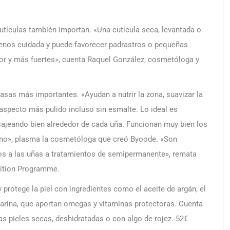
cutículas también importan. «Una cutícula seca, levantada o
enos cuidada y puede favorecer padrastros o pequeñas
or y más fuertes», cuenta Raquel González, cosmetóloga y
pasas más importantes. «Ayudan a nutrir la zona, suavizar la
aspecto más pulido incluso sin esmalte. Lo ideal es
asajeando bien alrededor de cada uña. Funcionan muy bien los
cino», plasma la cosmetóloga que creó Byoode. «Son
s a las uñas a tratamientos de semipermanente», remata
trition Programme.
 protege la piel con ingredientes como el aceite de argán, el
 marina, que aportan omegas y vitaminas protectoras. Cuenta
as pieles secas, deshidratadas o con algo de rojez. 52€