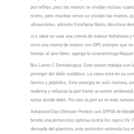
por reflejo, pero las manos se olvidan incluso cua
rostro, pero muchas veces se olvidan las manos, qu
ultravioleta», advierte Estefanía Nieto, directora 
«Lo ideal es usar una crema de manos hidratante y 
sirve una crema de manos con SPF, siempre que se 
tiempo al aire libre», agrega la cosmetóloga Raqu
Bio Lumin C Dermalogica. Este sérum trabaja con las
proteger del daño oxidativo. La clave está en su c
láctico y péptidos. Esta sinergia no solo ilumina, s
reafirma y refuerza la piel frente al estrés ambiental
actúa donde debe. Por eso la piel se ve más luminos
Advanced Day Ultimate Protect con SPF50 de Medik8 e
brinda una protección óptima contra los rayos UV. 
derivada del plancton, este protector estimula los 