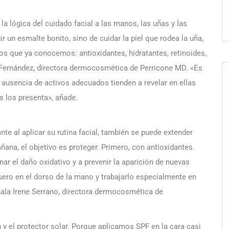
 la lógica del cuidado facial a las manos, las uñas y las
r un esmalte bonito, sino de cuidar la piel que rodea la uña,
vos que ya conocemos: antioxidantes, hidratantes, retinoides,
ia Fernández, directora dermocosmética de Perricone MD. «Es
 ausencia de activos adecuados tienden a revelar en ellas
s los presenta», añade.
te al aplicar su rutina facial, también se puede extender
ana, el objetivo es proteger. Primero, con antioxidantes.
ar el daño oxidativo y a prevenir la aparición de nuevas
ero en el dorso de la mano y trabajarlo especialmente en
ala Irene Serrano, directora dermocosmética de
n y el protector solar. Porque aplicamos SPF en la cara casi