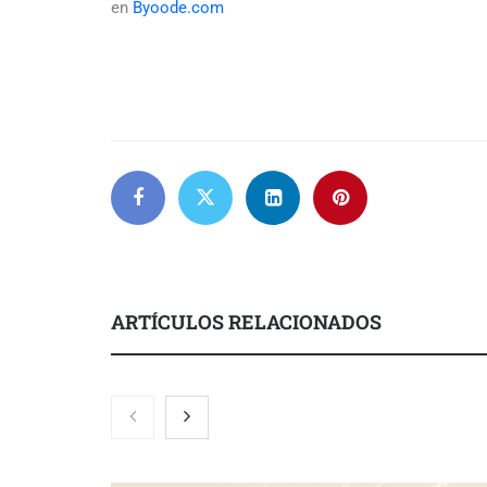
en
Byoode.com
ARTÍCULOS RELACIONADOS
Zoomex mejora su Strategy Center
COMPALISS d
con herramientas avanzadas para
un solo produ
trading estratégico
posibilidades