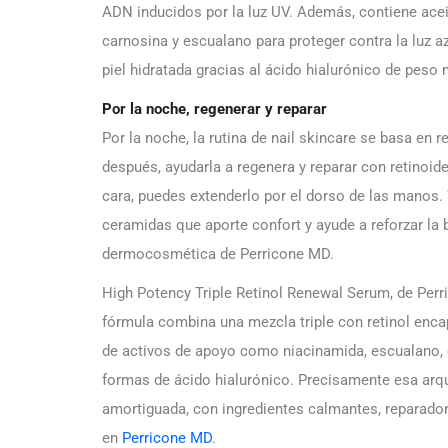
ADN inducidos por la luz UV. Además, contiene acei
carnosina y escualano para proteger contra la luz az
piel hidratada gracias al ácido hialurónico de peso 
Por la noche, regenerar y reparar
Por la noche, la rutina de nail skincare se basa en re
después, ayudarla a regenera y reparar con retinoi
cara, puedes extenderlo por el dorso de las manos.
ceramidas que aporte confort y ayude a reforzar la 
dermocosmética de Perricone MD.
High Potency Triple Retinol Renewal Serum, de Per
fórmula combina una mezcla triple con retinol encaps
de activos de apoyo como niacinamida, escualano, c
formas de ácido hialurónico. Precisamente esa arqu
amortiguada, con ingredientes calmantes, reparadore
en
Perricone MD
.