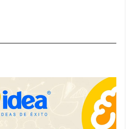
e LYSOTRIC: cuando
Fundación Mapfre y CISE lanzan
cto multiplica las
el concurso ‘Talento Sénior’ para
 del salón profesional
impulsar ideas innovadoras
creadas por y para mayores de 50
años
ación y diseño que
espacios de la mano
anquicias