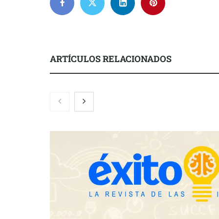
ARTÍCULOS RELACIONADOS
Zoomex mejora su Strategy Center
COMPALISS d
con herramientas avanzadas para
un solo produ
trading estratégico
posibilidades
NOVA: innov
transforman 
de Tormo Fr