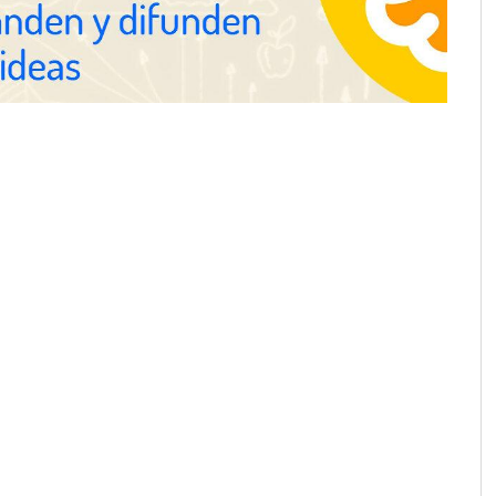
Eagle Waterproofing recomienda
revisar la impermeabilización de
las viviendas antes de las
vacaciones