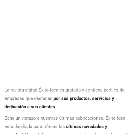
que
destacan
por
sus
productos,
servicios y dedicación a sus clientes
.
Echa un vistazo a nuestras últimas publicaciones. Éxito Idea
está diseñada para ofrecer las
últimas novedades y
características de las empresas
que se han decantado por el
espacio digital para promocionar su actividad y han
prosperado en su sector superando a su competencia.
Éxito Idea
abarca todos los aspectos del mundo empresarial
y
desglosa cada parte para analizar lo que las empresas de
todos los tamaños y de cada parte del mundo deben abarcar
para alcanzar nuevas cotas de éxito
. Desde Éxito Idea
alentamos a las empresas a aumentar su presencia digital
para continuar atrayendo a los clientes existentes y, al mismo