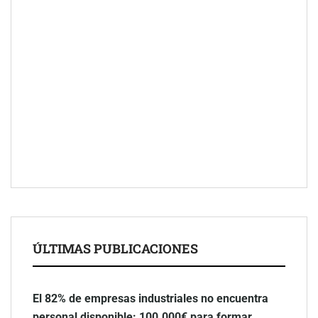
ÚLTIMAS PUBLICACIONES
El 82% de empresas industriales no encuentra
personal disponible: 100.000€ para formar
nuevos profesionales
agosto 10, 2026
Nicols presenta seis modelos de anillos de
compromiso para el eclipse solar del 12 de
agosto
agosto 7, 2026