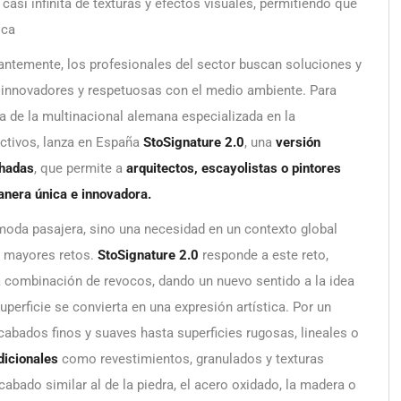
asi infinita de texturas y efectos visuales, permitiendo que
ica
antemente, los profesionales del sector buscan soluciones y
 innovadores y respetuosas con el medio ambiente. Para
ola de la multinacional alemana especializada en la
uctivos, lanza en España
StoSignature 2.0
, una
versión
chadas
, que permite a
arquitectos, escayolistas o pintores
anera única e innovadora.
 moda pasajera, sino una necesidad en un contexto global
a mayores retos.
StoSignature 2.0
responde a este reto,
la combinación de revocos, dando un nuevo sentido a la idea
perficie se convierta en una expresión artística. Por un
abados finos y suaves hasta superficies rugosas, lineales o
dicionales
como revestimientos, granulados y texturas
abado similar al de la piedra, el acero oxidado, la madera o