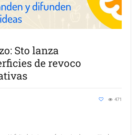
o: Sto lanza
erficies de revoco
ativas
471