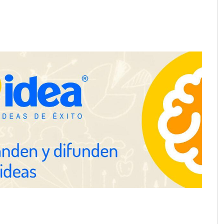
a su Strategy Center
COMPALISS de LYSOTRIC: cuando
entas avanzadas para
un solo producto multiplica las
tégico
posibilidades del salón profesional
NOVA: innovación y diseño que
transforman espacios de la mano
de Tormo Franquicias
ejora su rentabilidad
 semestre de 2026