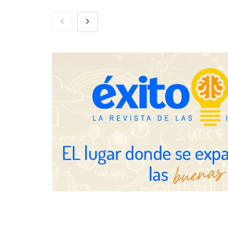
Nicols presenta seis modelos de
Zoomex mejor
anillos de compromiso para el
con herrami
eclipse solar del 12 de agosto
trading estra
Fundación Mapfre y CISE lanzan
el concurso ‘Talento Sénior’ para
impulsar ideas innovadoras
creadas por y para mayores de 50
años
Schaeffler m
en el primer