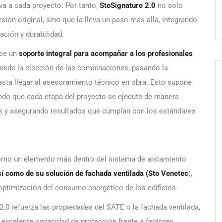
va a cada proyecto. Por tanto,
StoSignature 2.0
no solo
rsión original, sino que la lleva un paso más allá, integrando
ción y durabilidad.
ece un
soporte integral para acompañar a los profesionales
desde la elección de las combinaciones, pasando la
hasta llegar al asesoramiento técnico en obra. Esto supone
ndo que cada etapa del proyecto se ejecute de manera
es y asegurando resultados que cumplan con los estándares
como un elemento más dentro del sistema de aislamiento
í como de su solución de fachada ventilada (Sto Venetec
),
 optimización del consumo energético de los edificios.
.0 refuerza las propiedades del SATE o la fachada ventilada,
 excelente capacidad de protección frente a factores