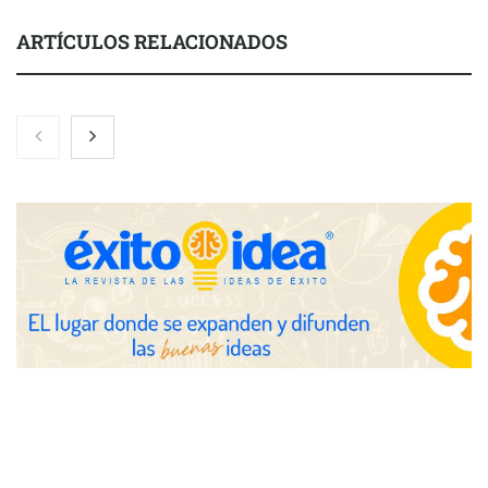
ARTÍCULOS RELACIONADOS
Nicols presenta seis modelos de anillos de compromiso para el
eclipse solar del 12 de agosto
Zoomex mejora su Strategy Center con herramientas
avanzadas para trading estratégico
COMPALISS de LYSOTRIC: cuando un solo producto multiplica
las posibilidades del salón profesional
Fundación Mapfre y CISE lanzan el concurso ‘Talento Sénior’
para impulsar ideas innovadoras creadas por y para mayores
de 50 años