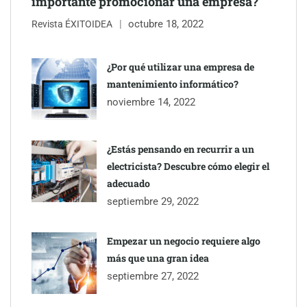
importante promocionar una empresa?
octubre 18, 2022
Revista ÉXITOIDEA
UrbanPay lanza en 19 mercados europeos su solución de pagos
inmobiliarios: hasta 82% de ahorro por cobro
¿Por qué utilizar una empresa de
mantenimiento informático?
Gestoría Online reduce a unas horas el alta de autónomo
noviembre 14, 2022
¿Estás pensando en recurrir a un
electricista? Descubre cómo elegir el
adecuado
septiembre 29, 2022
Empezar un negocio requiere algo
más que una gran idea
septiembre 27, 2022