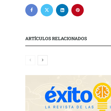
ARTÍCULOS RELACIONADOS
El nuevo ma
tensionadas 
legales para 
inquilinos e
Toro Tapas inaugura su Raw Bar:
una experiencia desde mediodía
hasta el anochecer con cocina