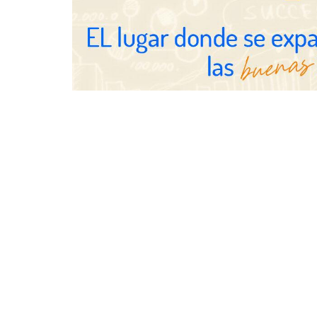
abierta
Eulalia Roig lanza ‘The Journal’,
una revista digital mensual de
entrevistas y fotografía editorial
UrbanPay la
europeos su 
inmobiliario
por cobro