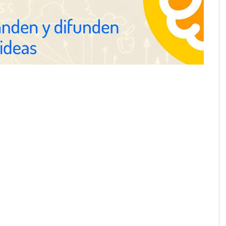
Gestoría Online reduce a unas
horas el alta de autónomo
nza en 19 mercados
solución de pagos
s: hasta 82% de ahorro