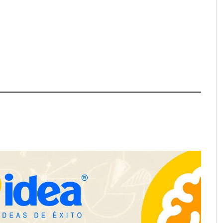
pa de zonas
La luz roja, el nuevo aftersun,
abre nuevos frentes
actúa en la recuperación de la piel
propietarios e
después del sol
n Cataluña