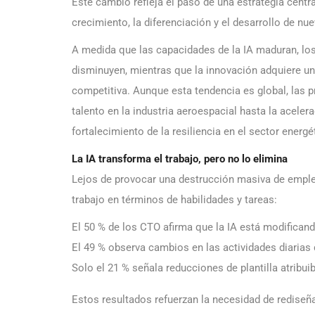
Este cambio refleja el paso de una estrategia centr
crecimiento, la diferenciación y el desarrollo de n
A medida que las capacidades de la IA maduran, los
disminuyen, mientras que la innovación adquiere u
competitiva. Aunque esta tendencia es global, las pr
talento en la industria aeroespacial hasta la acelera
fortalecimiento de la resiliencia en el sector energé
La IA transforma el trabajo, pero no lo elimina
Lejos de provocar una destrucción masiva de empleo, 
trabajo en términos de habilidades y tareas:
El 50 % de los CTO afirma que la IA está modifican
El 49 % observa cambios en las actividades diarias
Solo el 21 % señala reducciones de plantilla atribuib
Estos resultados refuerzan la necesidad de rediseña