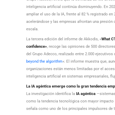
inteligencia artificial continúa disminuyendo. En 20
ampliar el uso de la IA, frente al 82 % registrado e
acelerándose y las empresas afrontan una presión c
escala.
La tercera edición del informe de Akkodis, «
What CT
confidence»
, recoge las opiniones de 500 directore
del Grupo Adecco, realizado entre 2.000 ejecutivos d
beyond the algorithm
«
. El informe muestra que, aun
organizaciones están menos limitadas por el acceso 
inteligencia artificial en sistemas empresariales, f
La IA agéntica emerge como la gran tendencia emp
La investigación identifica la
IA agéntica
—sistemas 
como la tendencia tecnológica con mayor impacto p
señala como uno de los principales impulsores de 