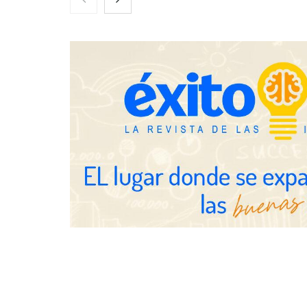
tensionadas abre nuevos frentes
actúa en la r
legales para propietarios e
después del s
inquilinos en Cataluña
Gestoría Onl
horas el alt
UrbanPay lanza en 19 mercados
europeos su solución de pagos
inmobiliarios: hasta 82% de ahorro
por cobro