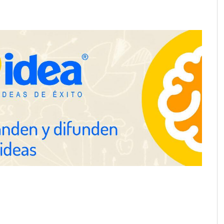
ecuperación de la piel
una revista digital mensual de
ol
entrevistas y fotografía editorial
ine reduce a unas
a de autónomo
The Factory School explica por
qué aprender herramientas de IA
ya no es suficiente para los
profesionales de la arquitectura