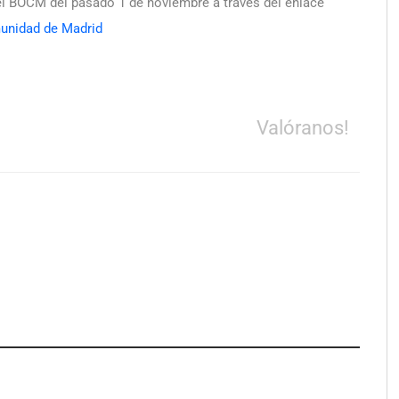
el BOCM del pasado 1 de noviembre a través del enlace
munidad de Madrid
Valóranos!
el nuevo aftersun,
Eulalia Roig lanza ‘The Journal’,