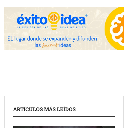
Nicols presenta seis modelos de anillos de compromiso para el
eclipse solar del 12 de agosto
Zoomex mejora su Strategy Center con herramientas
avanzadas para trading estratégico
COMPALISS de LYSOTRIC: cuando un solo producto multiplica
las posibilidades del salón profesional
Fundación Mapfre y CISE lanzan el concurso ‘Talento Sénior’
para impulsar ideas innovadoras creadas por y para mayores
de 50 años
ARTÍCULOS MÁS LEÍDOS