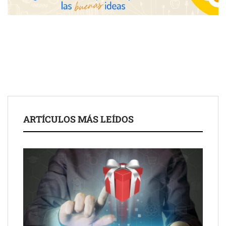
Toro Tapas inaugura su Raw Bar: una experiencia desde
mediodía hasta el anochecer con cocina abierta
El nuevo mapa de zonas tensionadas abre nuevos frentes
legales para propietarios e inquilinos en Cataluña
La luz roja, el nuevo aftersun, actúa en la recuperación de la piel
ARTÍCULOS MÁS LEÍDOS
después del sol
Eulalia Roig lanza ‘The Journal’, una revista digital mensual de
entrevistas y fotografía editorial