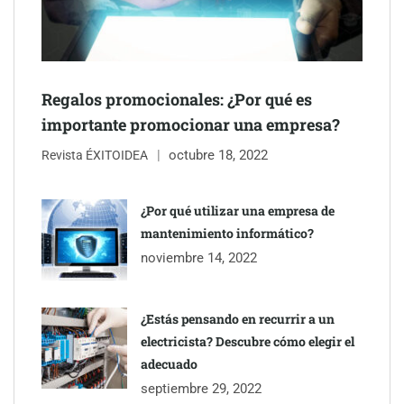
Regalos promocionales: ¿Por qué es
importante promocionar una empresa?
octubre 18, 2022
Revista ÉXITOIDEA
UrbanPay lanza en 19 mercados europeos su solución de pagos
inmobiliarios: hasta 82% de ahorro por cobro
¿Por qué utilizar una empresa de
mantenimiento informático?
Gestoría Online reduce a unas horas el alta de autónomo
noviembre 14, 2022
¿Estás pensando en recurrir a un
electricista? Descubre cómo elegir el
adecuado
septiembre 29, 2022