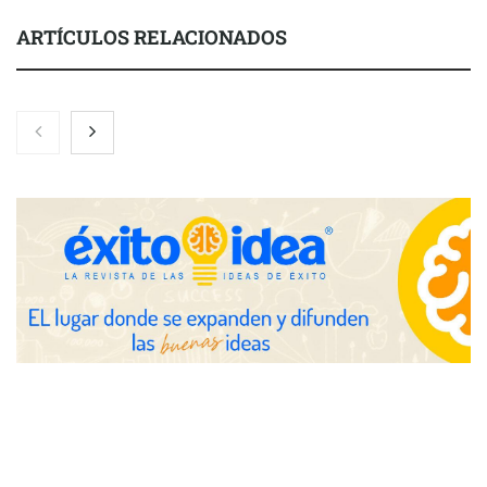
ARTÍCULOS RELACIONADOS
El 82% de empresas industriales no encuentra personal
disponible: 100.000€ para formar nuevos profesionales
Nicols presenta seis modelos de anillos de compromiso para el
eclipse solar del 12 de agosto
Zoomex mejora su Strategy Center con herramientas
avanzadas para trading estratégico
COMPALISS de LYSOTRIC: cuando un solo producto multiplica
las posibilidades del salón profesional
Fundación Mapfre y CISE lanzan el concurso ‘Talento Sénior’