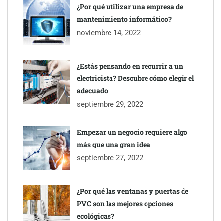
¿Por qué utilizar una empresa de
mantenimiento informático?
noviembre 14, 2022
¿Estás pensando en recurrir a un
Toro Tapas inaugura su Raw Bar: una experiencia desde
electricista? Descubre cómo elegir el
mediodía hasta el anochecer con cocina abierta
adecuado
septiembre 29, 2022
El nuevo mapa de zonas tensionadas abre nuevos frentes
legales para propietarios e inquilinos en Cataluña
Empezar un negocio requiere algo
más que una gran idea
La luz roja, el nuevo aftersun, actúa en la recuperación de la piel
septiembre 27, 2022
después del sol
¿Por qué las ventanas y puertas de
PVC son las mejores opciones
ecológicas?