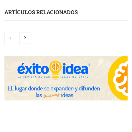
ARTÍCULOS RELACIONADOS
Nicols presenta seis modelos de anillos de compromiso para el
eclipse solar del 12 de agosto
Zoomex mejora su Strategy Center con herramientas
avanzadas para trading estratégico
COMPALISS de LYSOTRIC: cuando un solo producto multiplica
las posibilidades del salón profesional
Fundación Mapfre y CISE lanzan el concurso ‘Talento Sénior’
para impulsar ideas innovadoras creadas por y para mayores
de 50 años