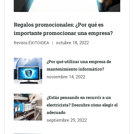
Regalos promocionales: ¿Por qué es
importante promocionar una empresa?
octubre 18, 2022
Revista ÉXITOIDEA
UrbanPay lanza en 19 mercados europeos su solución de pagos
inmobiliarios: hasta 82% de ahorro por cobro
¿Por qué utilizar una empresa de
mantenimiento informático?
Gestoría Online reduce a unas horas el alta de autónomo
noviembre 14, 2022
¿Estás pensando en recurrir a un
electricista? Descubre cómo elegir el
adecuado
septiembre 29, 2022