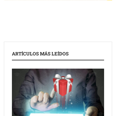
Toro Tapas inaugura su Raw Bar: una experiencia desde
mediodía hasta el anochecer con cocina abierta
El nuevo mapa de zonas tensionadas abre nuevos frentes
legales para propietarios e inquilinos en Cataluña
La luz roja, el nuevo aftersun, actúa en la recuperación de la piel
ARTÍCULOS MÁS LEÍDOS
después del sol
Eulalia Roig lanza ‘The Journal’, una revista digital mensual de
entrevistas y fotografía editorial