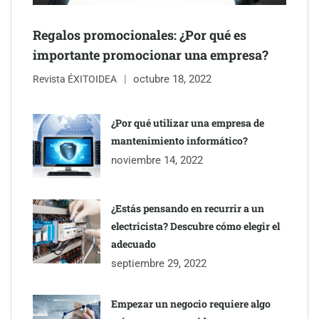
Última llamada: los destinos con las mayores caídas de precios
para este agosto, según KAYAK
Regalos promocionales: ¿Por qué es
importante promocionar una empresa?
octubre 18, 2022
Revista ÉXITOIDEA
¿Por qué utilizar una empresa de
mantenimiento informático?
noviembre 14, 2022
¿Estás pensando en recurrir a un
electricista? Descubre cómo elegir el
TBKids impulsa su expansión nacional con un modelo de
adecuado
franquicia que redefine la educación tecnológica
septiembre 29, 2022
Millones de desplazamientos en verano reabren el debate sobre
Empezar un negocio requiere algo
la seguridad en las carreteras, según SMA Road Safety