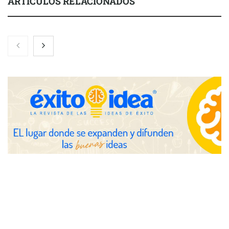
ARTÍCULOS RELACIONADOS
Nicols presenta seis modelos de anillos de compromiso para el
eclipse solar del 12 de agosto
Zoomex mejora su Strategy Center con herramientas
avanzadas para trading estratégico
COMPALISS de LYSOTRIC: cuando un solo producto multiplica
las posibilidades del salón profesional
Fundación Mapfre y CISE lanzan el concurso ‘Talento Sénior’
para impulsar ideas innovadoras creadas por y para mayores
de 50 años