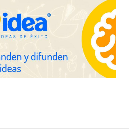
ra positivamente el
Última llamada: los destinos con
 de colaboración
las mayores caídas de precios para
 la capacidad técnica
este agosto, según KAYAK
amientos
desplazamientos en
Perfumería Laura incorpora
n el debate sobre la
Nasomatto a su selección de
las carreteras, según
perfumería nicho
fety