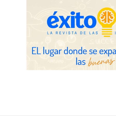
COSITAL valo
nuevo modelo
para reforzar
de los ayunt
Millones de 
verano reabre
seguridad en 
SMA Road Sa
TBKids impulsa su expansión
nacional con un modelo de
franquicia que redefine la
educación tecnológica