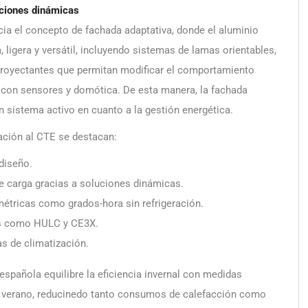
uciones dinámicas
ia el concepto de fachada adaptativa, donde el aluminio
 ligera y versátil, incluyendo sistemas de lamas orientables,
proyectantes que permitan modificar el comportamiento
 con sensores y domótica. De esta manera, la fachada
un sistema activo en cuanto a la gestión energética.
ación al CTE se destacan:
 diseño.
 carga gracias a soluciones dinámicas.
étricas como grados-hora sin refrigeración.
les como HULC y CE3X.
as de climatización.
spañola equilibre la eficiencia invernal con medidas
n verano, reducinedo tanto consumos de calefacción como