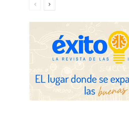
Nicols presenta seis modelos de
Zoomex mejor
anillos de compromiso para el
con herrami
eclipse solar del 12 de agosto
trading estra
Fundación Mapfre y CISE lanzan
el concurso ‘Talento Sénior’ para
impulsar ideas innovadoras
creadas por y para mayores de 50
años
Schaeffler m
en el primer