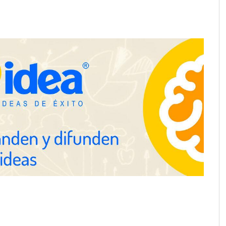
a su Strategy Center
COMPALISS de LYSOTRIC: cuando
entas avanzadas para
un solo producto multiplica las
tégico
posibilidades del salón profesional
NOVA: innovación y diseño que
transforman espacios de la mano
de Tormo Franquicias
ejora su rentabilidad
 semestre de 2026