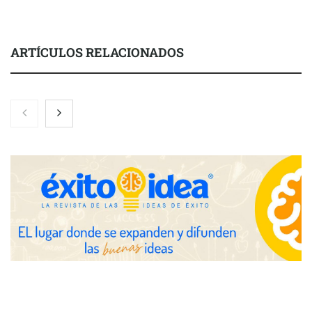
ARTÍCULOS RELACIONADOS
Nicols presenta seis modelos de anillos de compromiso para el
eclipse solar del 12 de agosto
Zoomex mejora su Strategy Center con herramientas
avanzadas para trading estratégico
COMPALISS de LYSOTRIC: cuando un solo producto multiplica
las posibilidades del salón profesional
Fundación Mapfre y CISE lanzan el concurso ‘Talento Sénior’
para impulsar ideas innovadoras creadas por y para mayores
de 50 años