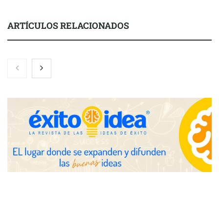
ARTÍCULOS RELACIONADOS
Nicols presenta seis modelos de anillos de compromiso para el
eclipse solar del 12 de agosto
Zoomex mejora su Strategy Center con herramientas
avanzadas para trading estratégico
COMPALISS de LYSOTRIC: cuando un solo producto multiplica
las posibilidades del salón profesional
Fundación Mapfre y CISE lanzan el concurso ‘Talento Sénior’
para impulsar ideas innovadoras creadas por y para mayores
de 50 años