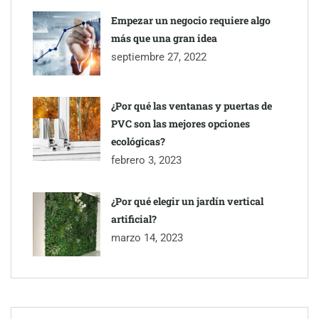
Empezar un negocio requiere algo
TBKids impulsa su expansión nacional con un modelo de
más que una gran idea
franquicia que redefine la educación tecnológica
septiembre 27, 2022
Millones de desplazamientos en verano reabren el debate sobre
¿Por qué las ventanas y puertas de
la seguridad en las carreteras, según SMA Road Safety
PVC son las mejores opciones
ecológicas?
febrero 3, 2023
¿Por qué elegir un jardín vertical
artificial?
marzo 14, 2023