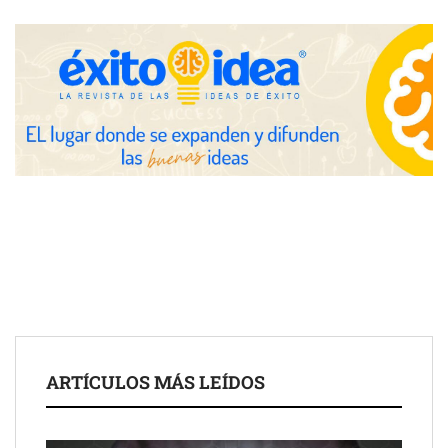
Zoomex mejora su Strategy Center con herramientas
avanzadas para trading estratégico
COMPALISS de LYSOTRIC: cuando un solo producto multiplica
las posibilidades del salón profesional
Fundación Mapfre y CISE lanzan el concurso ‘Talento Sénior’
para impulsar ideas innovadoras creadas por y para mayores
de 50 años
ARTÍCULOS MÁS LEÍDOS