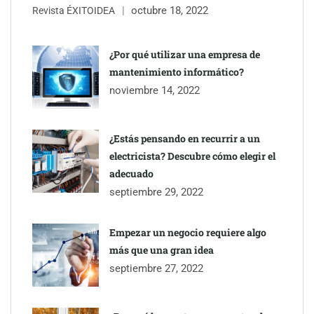
octubre 18, 2022
Revista ÉXITOIDEA
Eagle Waterproofing recomienda revisar la
impermeabilización de las viviendas antes de las vacaciones
¿Por qué utilizar una empresa de
mantenimiento informático?
Servimudanzas supera las 3.000 reseñas con 4,8 estrellas en
noviembre 14, 2022
mudanzas en Barcelona
¿Estás pensando en recurrir a un
electricista? Descubre cómo elegir el
adecuado
septiembre 29, 2022
Empezar un negocio requiere algo
más que una gran idea
septiembre 27, 2022